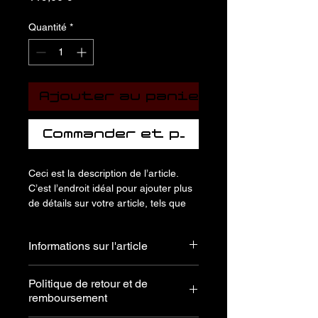
Quantité
*
Ajouter au panier
Commander et payer
Ceci est la description de l’article. 
C’est l’endroit idéal pour ajouter plus 
de détails sur votre article, tels que 
la taille, la matière, les conseils 
d’entretien et les instructions de 
Informations sur l'article
nettoyage.
C'est l'endroit idéal pour ajouter des 
Politique de retour et de
informations sur votre article, telles 
remboursement
que les 
tailles disponibles
, 
les 
matériaux utilisés
, 
les instructions 