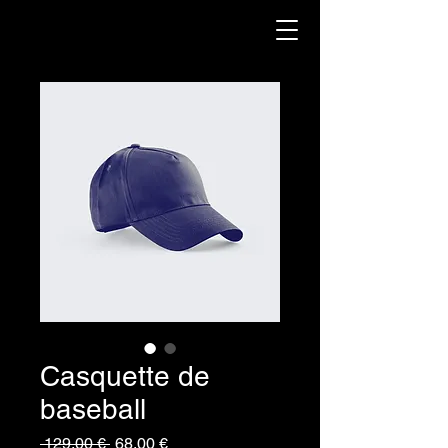
Casquette de
baseball
Prix
Prix
 129,00 € 
68,00 €