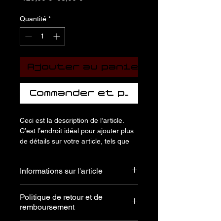
original
promotionnel
Quantité
*
Ajouter au panier
Commander et payer
Ceci est la description de l’article. 
C’est l’endroit idéal pour ajouter plus 
de détails sur votre article, tels que 
la taille, la matière, les conseils 
d’entretien et les instructions de 
Informations sur l'article
nettoyage.
C'est l'endroit idéal pour ajouter des 
Politique de retour et de
informations sur votre article, telles 
remboursement
que les 
tailles disponibles
, 
les 
matériaux utilisés
, 
les instructions 