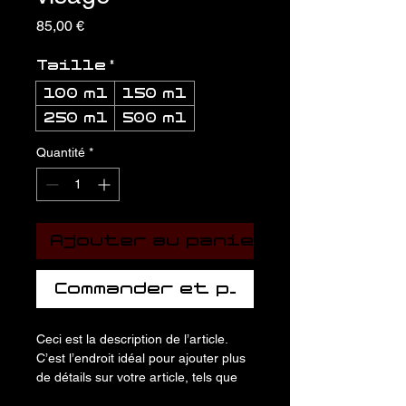
Prix
85,00 €
Taille
*
100 ml
150 ml
250 ml
500 ml
Quantité
*
Ajouter au panier
Commander et payer
Ceci est la description de l’article. 
C’est l’endroit idéal pour ajouter plus 
de détails sur votre article, tels que 
la taille, la matière, les conseils 